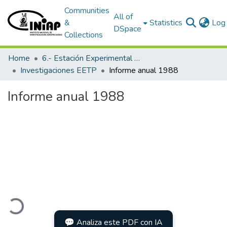
Communities
All of
&
Statistics
Log 
DSpace
Collections
Home
6.- Estación Experimental Tropical Pichilingue
Investigaciones EETP
Informe anual 1988
Informe anual 1988
Loading...
💬 Analiza este PDF con IA