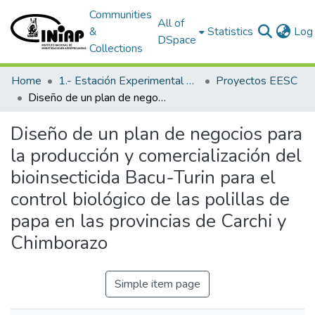
Communities
All of
&
Statistics
Log 
DSpace
Collections
Home
1.- Estación Experimental Santa Catalina
Proyectos EESC
Diseño de un plan de negocios para la producción y comercialización del bioinsecticida Bacu-Turin para el control biológico de las polillas de papa en las provincias de Carchi y Chimborazo
Diseño de un plan de negocios para
la producción y comercialización del
bioinsecticida Bacu-Turin para el
control biológico de las polillas de
papa en las provincias de Carchi y
Chimborazo
Simple item page