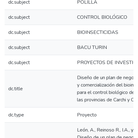
dc.subject
POLILLA
dc.subject
CONTROL BIOLÓGICO
dc.subject
BIOINSECTICIDAS
dc.subject
BACU TURIN
dc.subject
PROYECTOS DE INVESTIG
Diseño de un plan de negoci
y comercialización del bioins
dc.title
para el control biológico de 
las provincias de Carchi y C
dc.type
Proyecto
León, A., Reinoso R., I.A., y S
Diseño de un plan de negoci