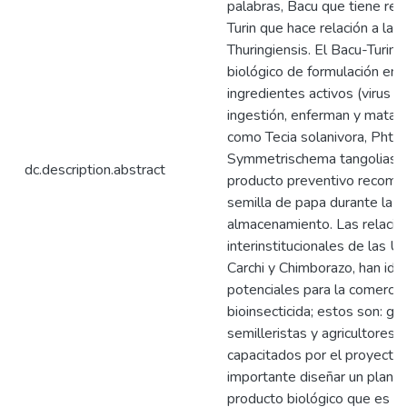
palabras, Bacu que tiene rela
Turin que hace relación a la b
Thuringiensis. El Bacu-Turin 
biológico de formulación en 
ingredientes activos (virus y
ingestión, enferman y matan l
como Tecia solanivora, Phtho
Symmetrischema tangolias. S
dc.description.abstract
producto preventivo recome
semilla de papa durante la f
almacenamiento. Las relacio
interinstitucionales de las 
Carchi y Chimborazo, han ide
potenciales para la comercial
bioinsecticida; estos son: go
semilleristas y agricultores 
capacitados por el proyecto, 
importante diseñar un plan d
producto biológico que es el