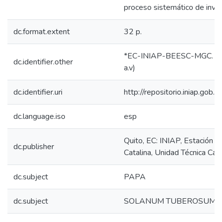
proceso sistemático de invest
dc.format.extent
32 p.
*EC-INIAP-BEESC-MGC. Qu
dc.identifier.other
a.v)
dc.identifier.uri
http://repositorio.iniap.go
dc.language.iso
esp
Quito, EC: INIAP, Estación 
dc.publisher
Catalina, Unidad Técnica Car
dc.subject
PAPA
dc.subject
SOLANUM TUBEROSUM