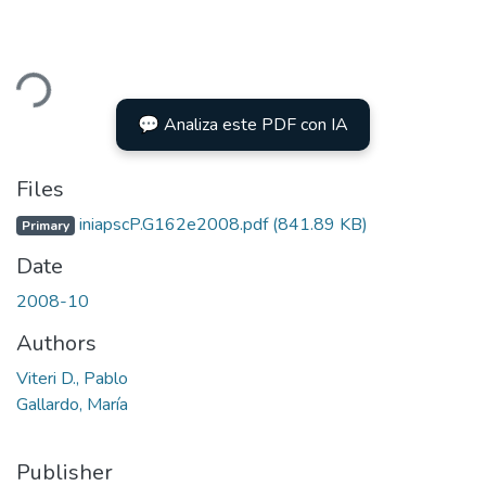
ding...
💬 Analiza este PDF con IA
Files
iniapscP.G162e2008.pdf
(841.89 KB)
Primary
Date
2008-10
Authors
Viteri D., Pablo
Gallardo, María
Publisher