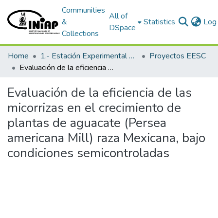
Communities
All of
&
Statistics
Log 
DSpace
Collections
Home
1.- Estación Experimental Santa Catalina
Proyectos EESC
Evaluación de la eficiencia de las micorrizas en el crecimiento de plantas de aguacate (Persea americana Mill) raza Mexicana, bajo condiciones semicontroladas
Evaluación de la eficiencia de las
micorrizas en el crecimiento de
plantas de aguacate (Persea
americana Mill) raza Mexicana, bajo
condiciones semicontroladas