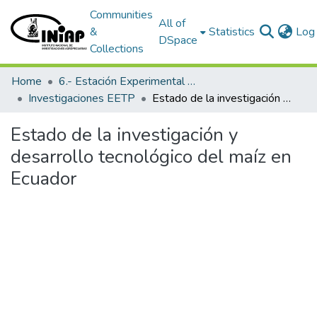
Communities
All of
&
Statistics
Log 
DSpace
Collections
Home
6.- Estación Experimental Tropical Pichilingue
Investigaciones EETP
Estado de la investigación y desarrollo tecnológico del maíz en Ecuador
Estado de la investigación y
desarrollo tecnológico del maíz en
Ecuador