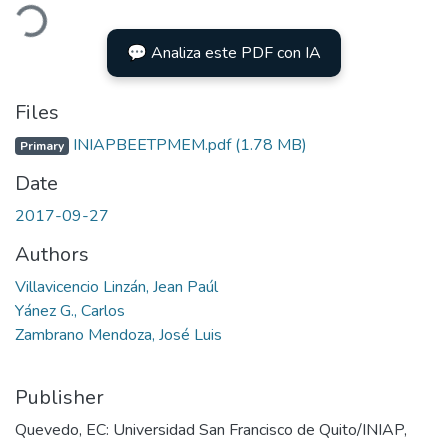
ading...
💬 Analiza este PDF con IA
Files
INIAPBEETPMEM.pdf
(1.78 MB)
Primary
Date
2017-09-27
Authors
Villavicencio Linzán, Jean Paúl
Yánez G., Carlos
Zambrano Mendoza, José Luis
Publisher
Quevedo, EC: Universidad San Francisco de Quito/INIAP,