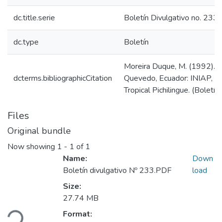
dc.title.serie
Boletín Divulgativo no. 233
dc.type
Boletín
Moreira Duque, M. (1992). L
dcterms.bibliographicCitation
Quevedo, Ecuador: INIAP, E
Tropical Pichilingue. (Boletín
Files
Original bundle
Now showing
1 - 1 of 1
Name:
Down
Boletín divulgativo Nº 233.PDF
load
Size:
27.74 MB
ding...
Format: