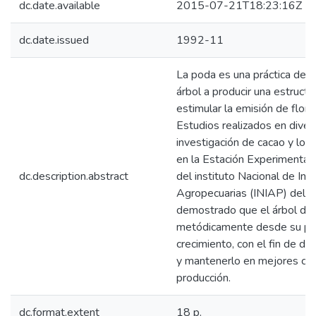
dc.date.available
2015-07-21T18:23:16Z
dc.date.issued
1992-11
La poda es una práctica del 
árbol a producir una estructu
estimular la emisión de flore
Estudios realizados en diver
investigación de cacao y los
en la Estación Experimental T
dc.description.abstract
del instituto Nacional de Inv
Agropecuarias (INIAP) del E
demostrado que el árbol de
metódicamente desde su pri
crecimiento, con el fin de d
y mantenerlo en mejores co
producción.
dc.format.extent
18 p.