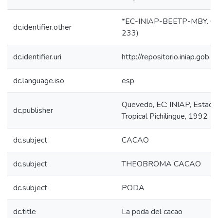
*EC-INIAP-BEETP-MBY. Qu
dc.identifier.other
233)
dc.identifier.uri
http://repositorio.iniap.go
dc.language.iso
esp
Quevedo, EC: INIAP, Estaci
dc.publisher
Tropical Pichilingue, 1992
dc.subject
CACAO
dc.subject
THEOBROMA CACAO
dc.subject
PODA
dc.title
La poda del cacao