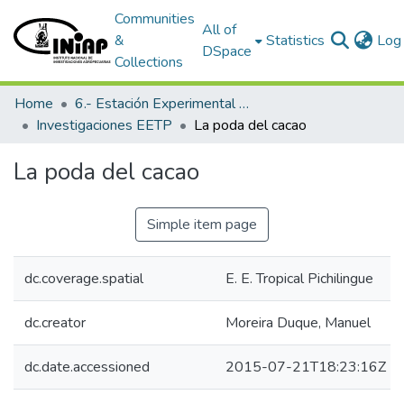
Communities
All of
&
Statistics
Log 
DSpace
Collections
Home
6.- Estación Experimental Tropical Pichilingue
Investigaciones EETP
La poda del cacao
La poda del cacao
Simple item page
dc.coverage.spatial
E. E. Tropical Pichilingue
dc.creator
Moreira Duque, Manuel
dc.date.accessioned
2015-07-21T18:23:16Z