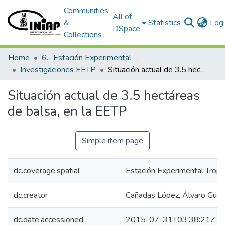
Communities
All of
&
Statistics
Log 
DSpace
Collections
Home
6.- Estación Experimental Tropical Pichilingue
Investigaciones EETP
Situación actual de 3.5 hectáreas de balsa, en la EETP
Situación actual de 3.5 hectáreas
de balsa, en la EETP
Simple item page
dc.coverage.spatial
Estación Experimental Tropic
dc.creator
Cañadas López, Álvaro Gus
dc.date.accessioned
2015-07-31T03:38:21Z