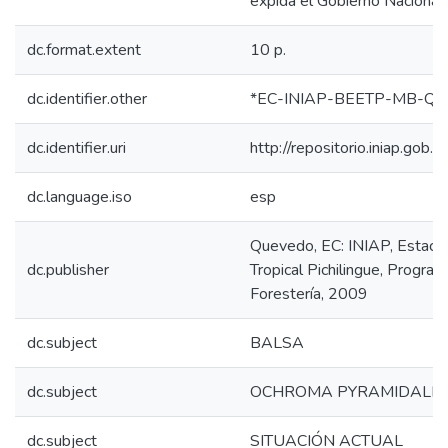
expida el Gobierno Nacional
dc.format.extent
10 p.
dc.identifier.other
*EC-INIAP-BEETP-MB-Que
dc.identifier.uri
http://repositorio.iniap.go
dc.language.iso
esp
Quevedo, EC: INIAP, Estaci
dc.publisher
Tropical Pichilingue, Progra
Forestería, 2009
dc.subject
BALSA
dc.subject
OCHROMA PYRAMIDALE
dc.subject
SITUACIÓN ACTUAL