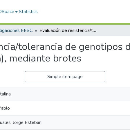
 DSpace
Statistics
tigaciones EESC
Evaluación de resistencia/tolerancia de genotipos de papa al parasitismo de (Globodera pallida), mediante brotes
ncia/tolerancia de genotipos 
), mediante brotes
Simple item page
talina
Pablo
uales, Jorge Esteban