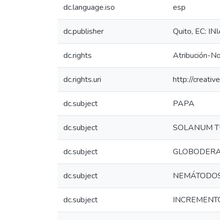
dc.language.iso
esp
dc.publisher
Quito, EC: IN
dc.rights
Atribución-N
dc.rights.uri
http://creati
dc.subject
PAPA
dc.subject
SOLANUM 
dc.subject
GLOBODERA
dc.subject
NEMÁTODO
dc.subject
INCREMENT