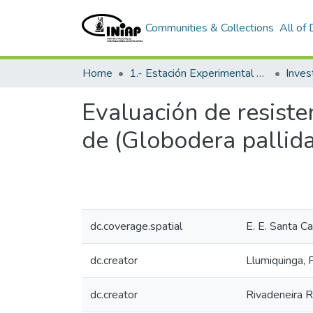
Communities & Collections
All of
Home
1.- Estación Experimental Santa Catalina
Inves
Evaluación de resiste
de (Globodera pallida
dc.coverage.spatial
E. E. Santa Ca
dc.creator
Llumiquinga, 
dc.creator
Rivadeneira R