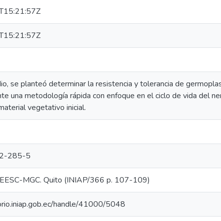
T15:21:57Z
T15:21:57Z
io, se planteó determinar la resistencia y tolerancia de germopl
nte una metodología rápida con enfoque en el ciclo de vida del n
terial vegetativo inicial.
2-285-5
EESC-MGC. Quito (INIAP/366 p. 107-109)
torio.iniap.gob.ec/handle/41000/5048