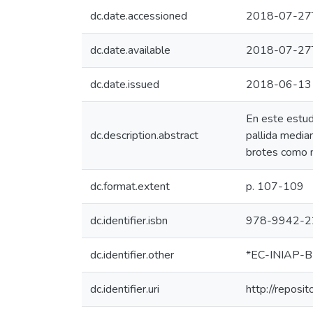
dc.date.accessioned
2018-07-27
dc.date.available
2018-07-27
dc.date.issued
2018-06-13
En este estud
dc.description.abstract
pallida media
brotes como ma
dc.format.extent
p. 107-109
dc.identifier.isbn
978-9942-2
dc.identifier.other
*EC-INIAP-B
dc.identifier.uri
http://reposi