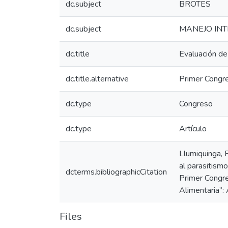
dc.subject
BROTES
dc.subject
MANEJO INT
dc.title
Evaluación de
dc.title.alternative
Primer Congre
dc.type
Congreso
dc.type
Artículo
Llumiquinga, P
al parasitismo
dcterms.bibliographicCitation
Primer Congre
Alimentaria”:
Files