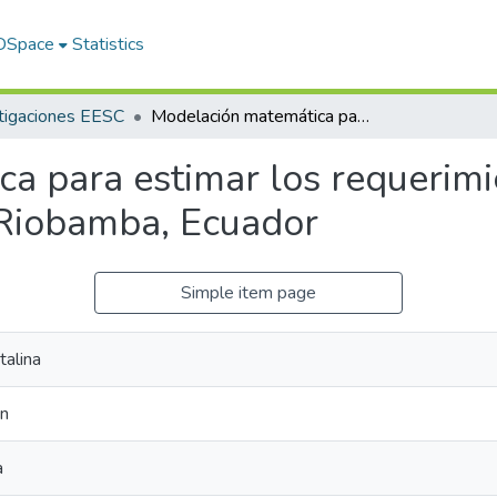
 DSpace
Statistics
tigaciones EESC
Modelación matemática para estimar los requerimientos hídricos de papa (Solanum spp.) Riobamba, Ecuador
a para estimar los requerimi
 Riobamba, Ecuador
Simple item page
talina
an
a