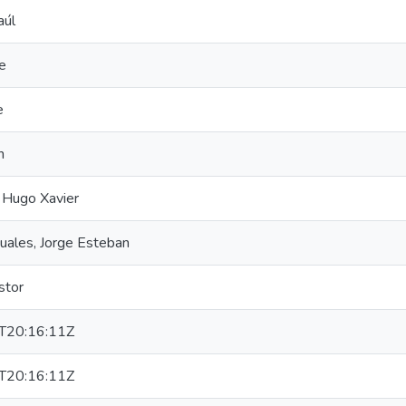
aúl
ge
e
n
 Hugo Xavier
uales, Jorge Esteban
stor
T20:16:11Z
T20:16:11Z