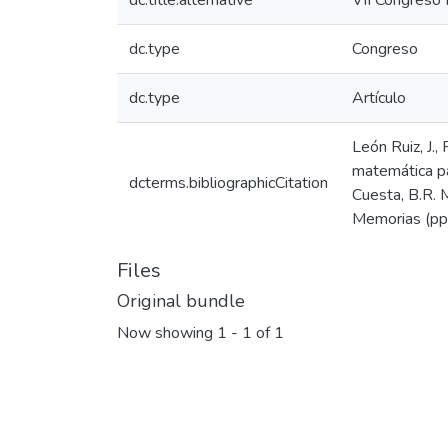
dc.title.alternative
VII Congreso 
dc.type
Congreso
dc.type
Artículo
León Ruiz, J., 
matemática pa
dcterms.bibliographicCitation
Cuesta, B.R. 
Memorias (pp.
Files
Original bundle
Now showing
1 - 1 of 1