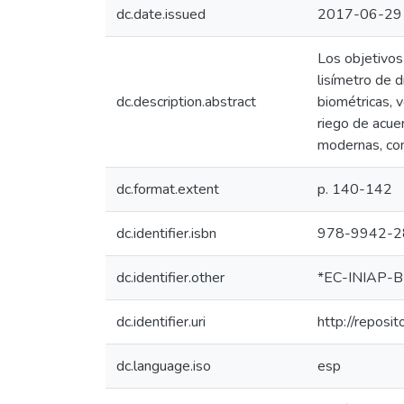
dc.date.issued
2017-06-29
Los objetivos
lisímetro de d
dc.description.abstract
biométricas, v
riego de acuer
modernas, com
dc.format.extent
p. 140-142
dc.identifier.isbn
978-9942-2
dc.identifier.other
*EC-INIAP-B
dc.identifier.uri
http://reposi
dc.language.iso
esp