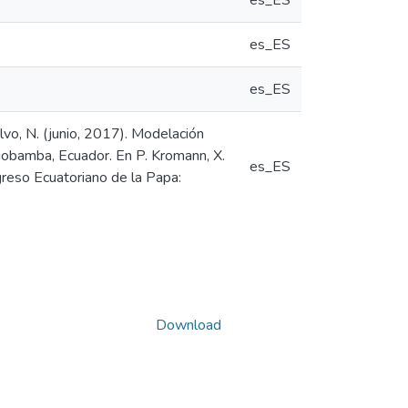
es_ES
es_ES
es_ES
talvo, N. (junio, 2017). Modelación
iobamba, Ecuador. En P. Kromann, X.
es_ES
greso Ecuatoriano de la Papa:
Download