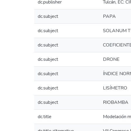
dc.publisher
Tulcán, EC: C
dc.subject
PAPA
dc.subject
SOLANUM 
dc.subject
COEFICIENT
dc.subject
DRONE
dc.subject
ÍNDICE NOR
dc.subject
LISÍMETRO
dc.subject
RIOBAMBA
dc.title
Modelación ma