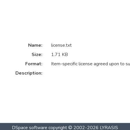
Name:
license.txt
Size:
1.71 KB
Format:
Item-specific license agreed upon to s
Description:
DSpace software
copyright © 2002-2026
LYRASIS