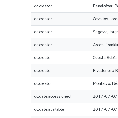
dc.creator
Benalcázar, P
dc.creator
Cevallos, Jor
dc.creator
Segovia, Jorg
dc.creator
Arcos, Frankli
dc.creator
Cuesta Subía,
dc.creator
Rivadeneira R
dc.creator
Montalvo, Né
dc.date.accessioned
2017-07-07
dc.date.available
2017-07-07