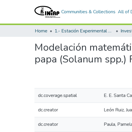
Communities & Collections
All of
Home
1.- Estación Experimental Santa Catalina
Inves
Modelación matemátic
papa (Solanum spp.)
dc.coverage.spatial
E. E. Santa Ca
dc.creator
León Ruiz, Ju
dc.creator
Paula, Pamel