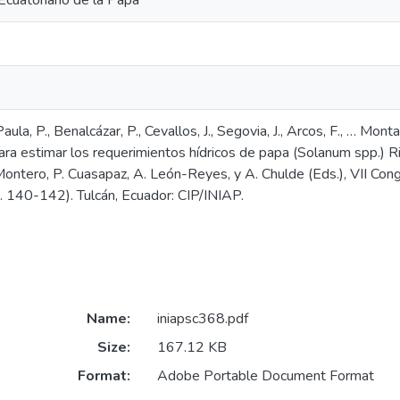
Ecuatoriano de la Papa
Paula, P., Benalcázar, P., Cevallos, J., Segovia, J., Arcos, F., … Mon
ra estimar los requerimientos hídricos de papa (Solanum spp.) R
Montero, P. Cuasapaz, A. León-Reyes, y A. Chulde (Eds.), VII Con
 140-142). Tulcán, Ecuador: CIP/INIAP.
Name:
iniapsc368.pdf
Size:
167.12 KB
Format:
Adobe Portable Document Format