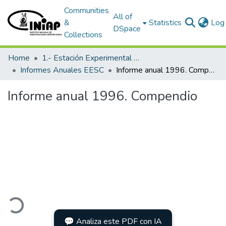
Communities
All of
&
Statistics
Log 
DSpace
Collections
Home
1.- Estación Experimental Santa Catalina
Informes Anuales EESC
Informe anual 1996. Compendio
Informe anual 1996. Compendio
ading...
💬 Analiza este PDF con IA