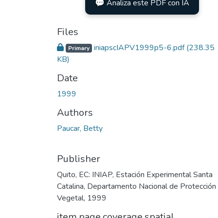
💬 Analiza este PDF con IA
Files
iniapscIAPV1999p5-6.pdf
(238.35
Primary
KB)
Date
1999
Authors
Paucar, Betty
Publisher
Quito, EC: INIAP, Estación Experimental Santa
Catalina, Departamento Nacional de Protección
Vegetal, 1999
item.page.coverage.spatial