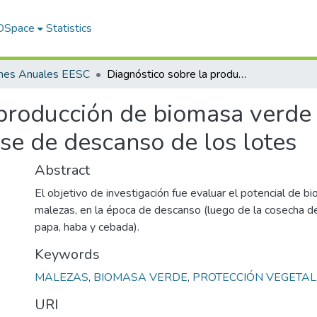
 DSpace
Statistics
rmes Anuales EESC
Diagnóstico sobre la producción de biomasa verde proveniente de malezas durante la fase de descanso de los lotes
 producción de biomasa verde
se de descanso de los lotes
Abstract
El objetivo de investigación fue evaluar el potencial de b
malezas, en la época de descanso (luego de la cosecha de
papa, haba y cebada).
Keywords
MALEZAS
,
BIOMASA VERDE
,
PROTECCIÓN VEGETAL
URI