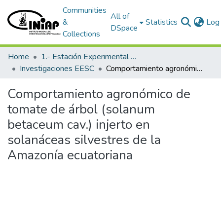
Communities
All of
&
Statistics
Log 
DSpace
Collections
Home
1.- Estación Experimental Santa Catalina
Investigaciones EESC
Comportamiento agronómico de tomate de árbol (solanum betaceum cav.) injerto en solanáceas silvestres de la Amazonía ecuatoriana
Comportamiento agronómico de
tomate de árbol (solanum
betaceum cav.) injerto en
solanáceas silvestres de la
Amazonía ecuatoriana