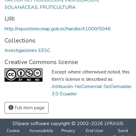
SOLANÁCEAS
,
FRUTICULTURA
URI
http://repositorio.iniap.gob.ec/handle/41000/5046
Collections
Investigaciones EESC
Creative Commons license
Except where otherwised noted, this
item's license is described as
Atribución-NoComercial-SinDerivadas
3.0 Ecuador
Full item page
DSpace software
copyright © 2002-2026
LYRASIS
Cookie
Accessibility
Privacy
End User
Send