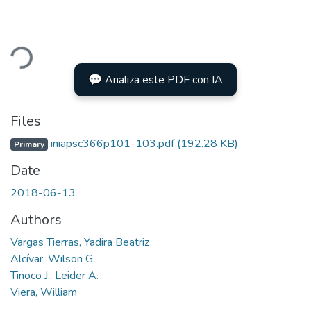
ding...
💬 Analiza este PDF con IA
Files
iniapsc366p101-103.pdf
(192.28 KB)
Primary
Date
2018-06-13
Authors
Vargas Tierras, Yadira Beatriz
Alcívar, Wilson G.
Tinoco J., Leider A.
Viera, William