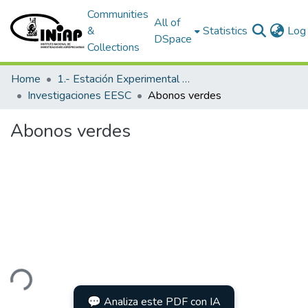
Communities
All of
&
Statistics
Log 
DSpace
Collections
Home
1.- Estación Experimental Santa Catalina
Investigaciones EESC
Abonos verdes
Abonos verdes
ding...
💬 Analiza este PDF con IA