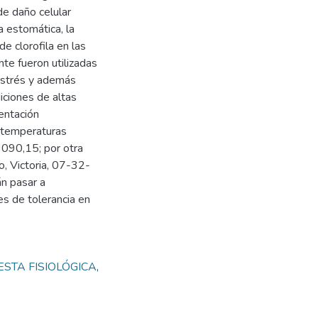
 de daño celular
a estomática, la
de clorofila en las
te fueron utilizadas
 estrés y además
iciones de altas
entación
 temperaturas
090,15; por otra
, Victoria, 07-32-
n pasar a
es de tolerancia en
STA FISIOLÓGICA
,