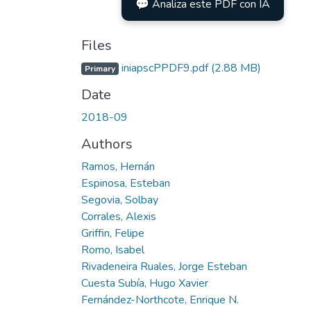
💬 Analiza este PDF con IA
Files
iniapscPPDF9.pdf
(2.88 MB)
Primary
Date
2018-09
Authors
Ramos, Hernán
Espinosa, Esteban
Segovia, Solbay
Corrales, Alexis
Griffin, Felipe
Romo, Isabel
Rivadeneira Ruales, Jorge Esteban
Cuesta Subía, Hugo Xavier
Fernández-Northcote, Enrique N.