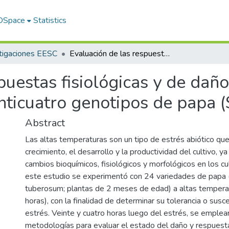
 DSpace
Statistics
tigaciones EESC
Evaluación de las respuestas fisiológicas y de daño foliar durante el estrés de calor en veinticuatro genotipos de papa (Solanum tuberosum)
uestas fisiológicas y de daño
einticuatro genotipos de papa
Abstract
Las altas temperaturas son un tipo de estrés abiótico que 
crecimiento, el desarrollo y la productividad del cultivo, 
cambios bioquímicos, fisiológicos y morfológicos en los cul
este estudio se experimentó con 24 variedades de papa
tuberosum; plantas de 2 meses de edad) a altas tempera
horas), con la finalidad de determinar su tolerancia o susce
estrés. Veinte y cuatro horas luego del estrés, se emplea
metodologías para evaluar el estado del daño y respuestas