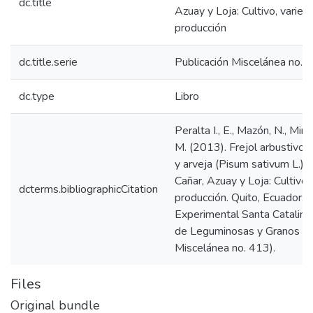
dc.title
Azuay y Loja: Cultivo, varie
producción
dc.title.serie
Publicación Miscelánea no. 
dc.type
Libro
Peralta I., E., Mazón, N., Minc
M. (2013). Frejol arbustivo (
y arveja (Pisum sativum L.) e
Cañar, Azuay y Loja: Cultivo
dcterms.bibliographicCitation
producción. Quito, Ecuador: 
Experimental Santa Catalina
de Leguminosas y Granos And
Miscelánea no. 413).
Files
Original bundle