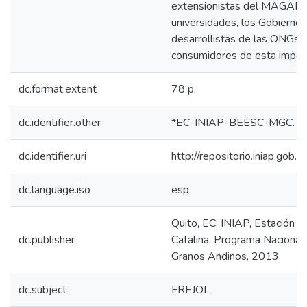
extensionistas del MAGAP, 
universidades, los Gobiernos
desarrollistas de las ONGs, l
consumidores de esta import
dc.format.extent
78 p.
dc.identifier.other
*EC-INIAP-BEESC-MGC. Qu
dc.identifier.uri
http://repositorio.iniap.go
dc.language.iso
esp
Quito, EC: INIAP, Estación 
dc.publisher
Catalina, Programa Naciona
Granos Andinos, 2013
dc.subject
FREJOL