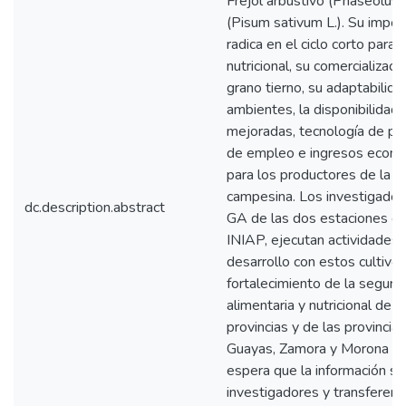
Frejol arbustivo (Phaseolus v
(Pisum sativum L.). Su impo
radica en el ciclo corto para l
nutricional, su comercializac
grano tierno, su adaptabilida
ambientes, la disponibilidad
mejoradas, tecnología de pr
de empleo e ingresos econó
para los productores de la agr
campesina. Los investigad
dc.description.abstract
GA de las dos estaciones e
INIAP, ejecutan actividades 
desarrollo con estos cultivos,
fortalecimiento de la seguri
alimentaria y nutricional de 
provincias y de las provincia
Guayas, Zamora y Morona San
espera que la información sea
investigadores y transferenci