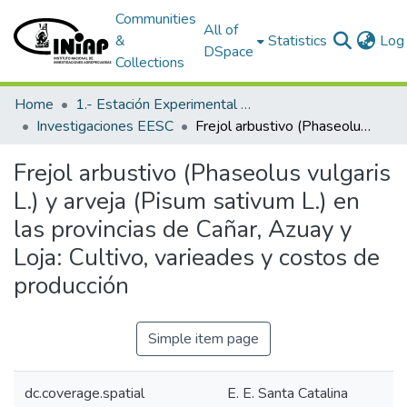
Communities
All of
&
Statistics
Log 
DSpace
Collections
Home
1.- Estación Experimental Santa Catalina
Investigaciones EESC
Frejol arbustivo (Phaseolus vulgaris L.) y arveja (Pisum sativum L.) en las provincias de Cañar, Azuay y Loja: Cultivo, varieades y costos de producción
Frejol arbustivo (Phaseolus vulgaris
L.) y arveja (Pisum sativum L.) en
las provincias de Cañar, Azuay y
Loja: Cultivo, varieades y costos de
producción
Simple item page
dc.coverage.spatial
E. E. Santa Catalina