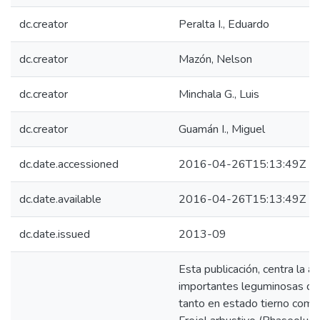
dc.creator
Peralta I., Eduardo
dc.creator
Mazón, Nelson
dc.creator
Minchala G., Luis
dc.creator
Guamán I., Miguel
dc.date.accessioned
2016-04-26T15:13:49Z
dc.date.available
2016-04-26T15:13:49Z
dc.date.issued
2013-09
Esta publicación, centra la a
importantes leguminosas de
tanto en estado tierno como