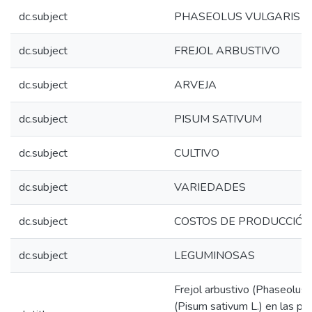
dc.subject
PHASEOLUS VULGARIS
dc.subject
FREJOL ARBUSTIVO
dc.subject
ARVEJA
dc.subject
PISUM SATIVUM
dc.subject
CULTIVO
dc.subject
VARIEDADES
dc.subject
COSTOS DE PRODUCCIÓN
dc.subject
LEGUMINOSAS
Frejol arbustivo (Phaseolus v
(Pisum sativum L.) en las pro