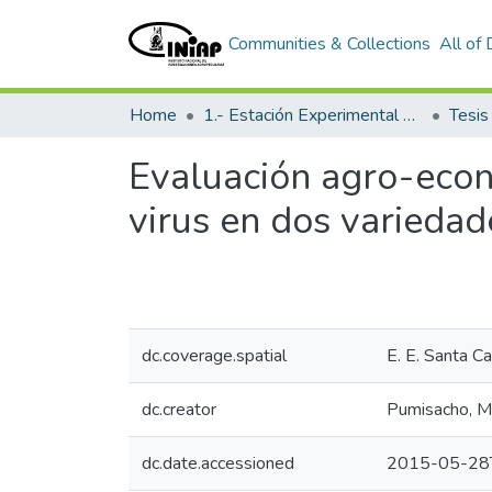
Communities & Collections
All of
Home
1.- Estación Experimental Santa Catalina
Tesi
Evaluación agro-econó
virus en dos variedad
dc.coverage.spatial
E. E. Santa Ca
dc.creator
Pumisacho, M
dc.date.accessioned
2015-05-28