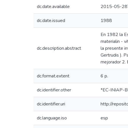
dc.date.available
2015-05-28
dc.date.issued
1988
En 1982 la Es
materialin - v
dc.description.abstract
la presente in
Gertrudis ). P
mejorador 2. 
dc.format.extent
6 p.
dc.identifier.other
*EC-INIAP-B
dc.identifier.uri
http://reposi
dc.language.iso
esp