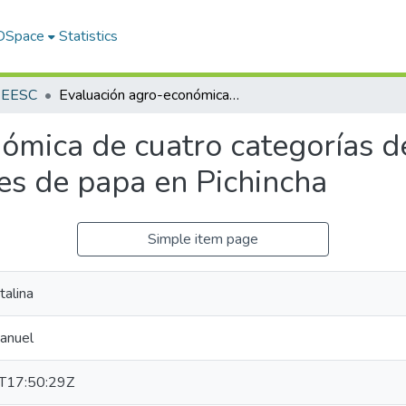
 DSpace
Statistics
s EESC
Evaluación agro-económica de cuatro categorías de semilla libre de virus en dos variedades de papa en Pichincha
mica de cuatro categorías de
es de papa en Pichincha
Simple item page
talina
anuel
T17:50:29Z