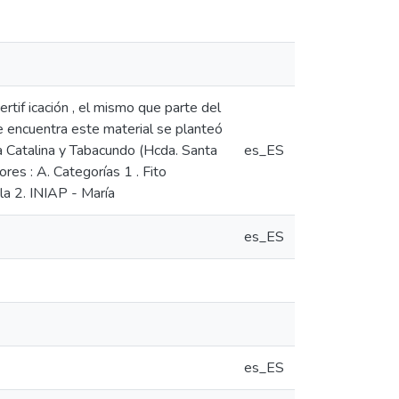
tif icación , el mismo que parte del
 se encuentra este material se planteó
ta Catalina y Tabacundo (Hcda. Santa
es_ES
ores : A. Categorías 1 . Fito
la 2. INIAP - María
es_ES
es_ES