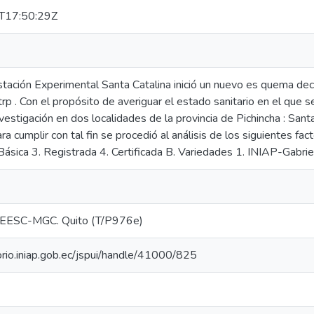
T17:50:29Z
tación Experimental Santa Catalina inició un nuevo es quema decer
itrp . Con el propósito de averiguar el estado sanitario en el que
vestigación en dos localidades de la provincia de Pichincha : San
ara cumplir con tal fin se procedió al análisis de los siguientes fact
Básica 3. Registrada 4. Certificada B. Variedades 1. INIAP-Gabrie
EESC-MGC. Quito (T/P976e)
torio.iniap.gob.ec/jspui/handle/41000/825