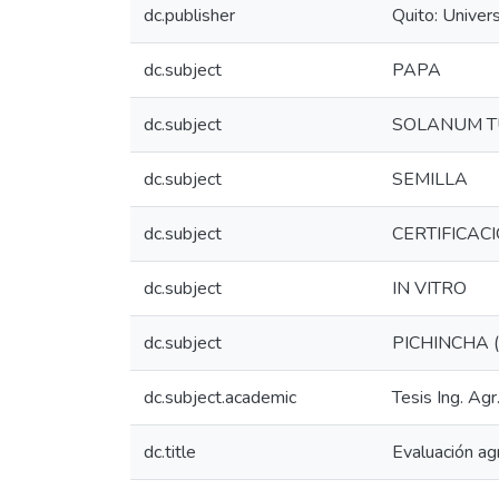
dc.publisher
Quito: Univer
dc.subject
PAPA
dc.subject
SOLANUM 
dc.subject
SEMILLA
dc.subject
CERTIFICAC
dc.subject
IN VITRO
dc.subject
PICHINCHA 
dc.subject.academic
Tesis Ing. Agr
dc.title
Evaluación ag