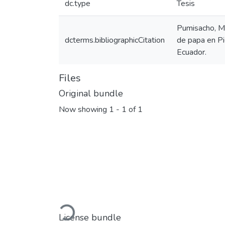
dc.type
Tesis
Pumisacho, M.
dcterms.bibliographicCitation
de papa en Pic
Ecuador.
Files
Original bundle
Now showing
1 - 1 of 1
Loading...
License bundle