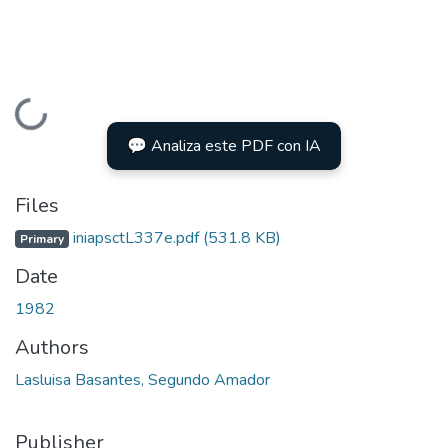
Loading...
💬 Analiza este PDF con IA
Files
iniapsctL337e.pdf
(531.8 KB)
Primary
Date
1982
Authors
Lasluisa Basantes, Segundo Amador
Publisher