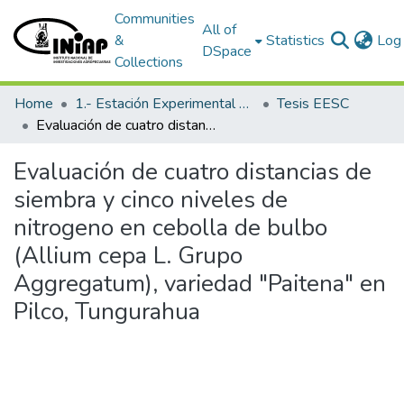
Communities
All of
&
Statistics
Log 
DSpace
Collections
Home
1.- Estación Experimental Santa Catalina
Tesis EESC
Evaluación de cuatro distancias de siembra y cinco niveles de nitrogeno en cebolla de bulbo (Allium cepa L. Grupo Aggregatum), variedad "Paitena" en Pilco, Tungurahua
Evaluación de cuatro distancias de
siembra y cinco niveles de
nitrogeno en cebolla de bulbo
(Allium cepa L. Grupo
Aggregatum), variedad "Paitena" en
Pilco, Tungurahua