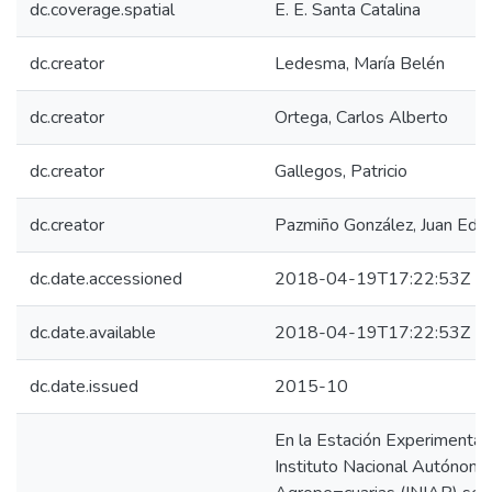
dc.coverage.spatial
E. E. Santa Catalina
dc.creator
Ledesma, María Belén
dc.creator
Ortega, Carlos Alberto
dc.creator
Gallegos, Patricio
dc.creator
Pazmiño González, Juan Edi
dc.date.accessioned
2018-04-19T17:22:53Z
dc.date.available
2018-04-19T17:22:53Z
dc.date.issued
2015-10
En la Estación Experimental 
Instituto Nacional Autónomo