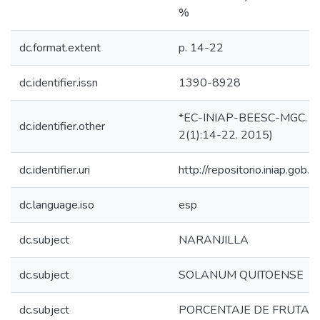
%
dc.format.extent
p. 14-22
dc.identifier.issn
1390-8928
*EC-INIAP-BEESC-MGC. Qui
dc.identifier.other
2(1):14-22. 2015)
dc.identifier.uri
http://repositorio.iniap.go
dc.language.iso
esp
dc.subject
NARANJILLA
dc.subject
SOLANUM QUITOENSE
dc.subject
PORCENTAJE DE FRUTA 