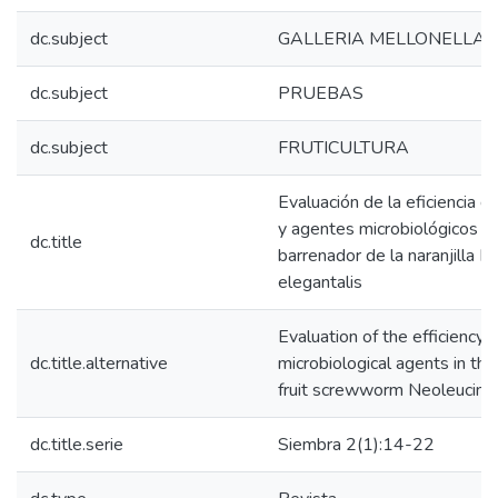
dc.subject
GALLERIA MELLONELLA
dc.subject
PRUEBAS
dc.subject
FRUTICULTURA
Evaluación de la eficiencia 
y agentes microbiológicos pa
dc.title
barrenador de la naranjilla 
elegantalis
Evaluation of the efficiency 
dc.title.alternative
microbiological agents in the 
fruit screwworm Neoleucino
dc.title.serie
Siembra 2(1):14-22