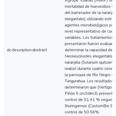
Agrope¬cuarias (INIAP) se r
mortalidad de huevecillos y l
del barrenador de la naranjil
elegantalis) utilizando extra
agentes microbiológicos para
nivel representativo de cont
variables. Los tratamientos
presentaron fueron evaluad
dc.description.abstract
determinar la capacidad de c
Neoleucinodes elegantalis en
naranjilla (Solanum quitoense
realizó durante cuatro cose
la parroquia de Río Negro en 
Tungurahua. Los resultados
determinaron que (Vertigo®
Piñón 5 cm3/dm3) presentó 
control de 51.41 % seguido 
thuringiensis (CustomBio B
control de 50.56%.