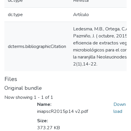
dc.type
Revista
dc.type
Artículo
Ledesma, M.B., Ortega, C.A., 
Pazmiño, J. ( octubre, 2015).
eficiencia de extractos vege
dcterms.bibliographicCitation
microbiológicos para el cont
la naranjilla Neoleucinodes e
2(1),14-22.
Files
Original bundle
Now showing
1 - 1 of 1
Name:
Down
iniapscR2015p14 v2.pdf
load
Size:
373.27 KB