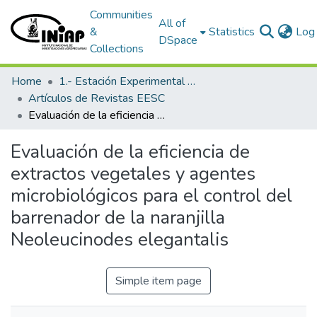
Communities
All of
&
Statistics
Log 
DSpace
Collections
Home
1.- Estación Experimental Santa Catalina
Artículos de Revistas EESC
Evaluación de la eficiencia de extractos vegetales y agentes microbiológicos para el control del barrenador de la naranjilla Neoleucinodes elegantalis
Evaluación de la eficiencia de
extractos vegetales y agentes
microbiológicos para el control del
barrenador de la naranjilla
Neoleucinodes elegantalis
Simple item page