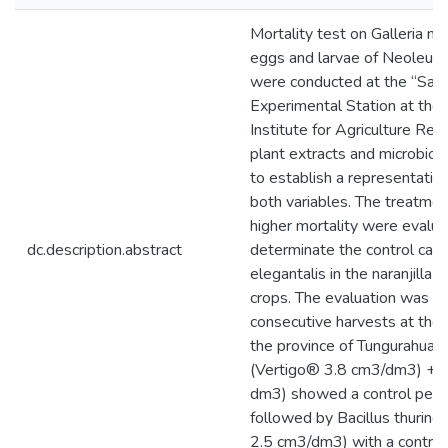
Mortality test on Galleria mel
eggs and larvae of Neoleuci
were conducted at the “Sant
Experimental Station at th
Institute for Agriculture Res
plant extracts and microbiolo
to establish a representativ
both variables. The treatme
higher mortality were evaluat
dc.description.abstract
determinate the control cap
elegantalis in the naranjilla
crops. The evaluation was car
consecutive harvests at the 
the province of Tungurahua. 
(Vertigo® 3.8 cm3/dm3) + (
dm3) showed a control perc
followed by Bacillus thurin
2.5 cm3/dm3) with a control