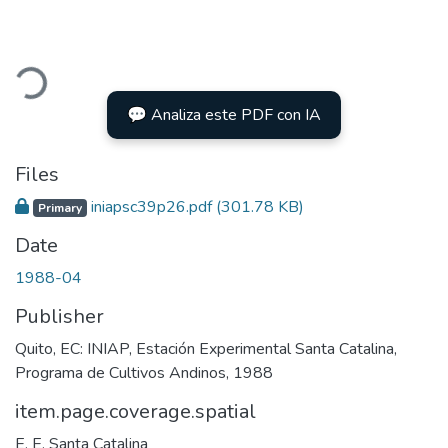
ding...
💬 Analiza este PDF con IA
Files
iniapsc39p26.pdf
(301.78 KB)
Primary
Date
1988-04
Publisher
Quito, EC: INIAP, Estación Experimental Santa Catalina,
Programa de Cultivos Andinos, 1988
item.page.coverage.spatial
E. E. Santa Catalina