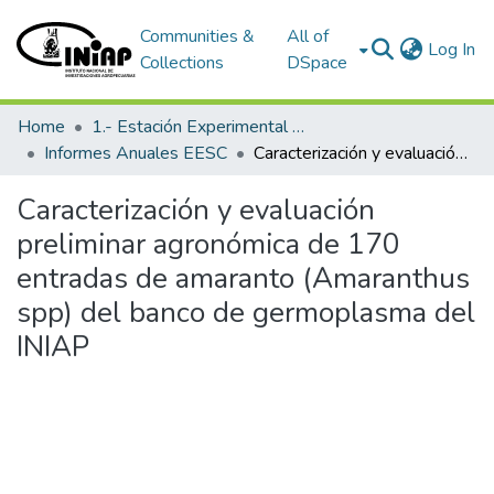
Communities &
All of
(c
Log In
Collections
DSpace
Home
1.- Estación Experimental Santa Catalina
Informes Anuales EESC
Caracterización y evaluación preliminar agronómica de 170 entradas de amaranto (Amaranthus spp) del banco de germoplasma del INIAP
Caracterización y evaluación
preliminar agronómica de 170
entradas de amaranto (Amaranthus
spp) del banco de germoplasma del
INIAP