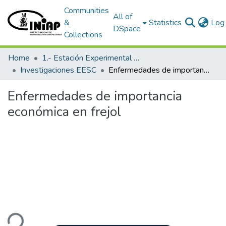
Communities
All of
&
Statistics
Log 
DSpace
Collections
Home
1.- Estación Experimental Santa Catalina
Investigaciones EESC
Enfermedades de importancia económica en frejol
Enfermedades de importancia
económica en frejol
ding...