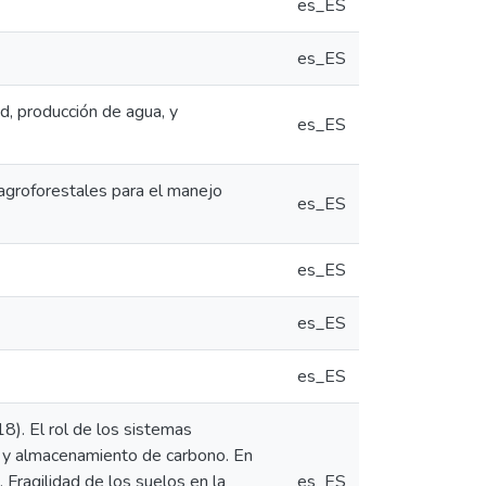
es_ES
es_ES
ad, producción de agua, y
es_ES
 agroforestales para el manejo
es_ES
es_ES
es_ES
es_ES
18). El rol de los sistemas
a, y almacenamiento de carbono. En
 Fragilidad de los suelos en la
es_ES