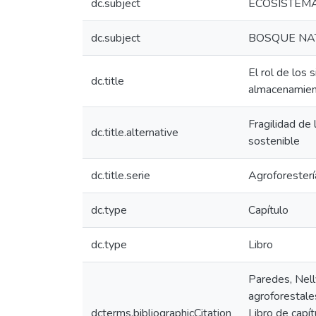
dc.subject
ECOSISTEM
dc.subject
BOSQUE NA
El rol de los 
dc.title
almacenamien
Fragilidad de
dc.title.alternative
sostenible
dc.title.serie
Agroforesterí
dc.type
Capítulo
dc.type
Libro
Paredes, Nelly
agroforestale
dcterms.bibliographicCitation
Libro de capít