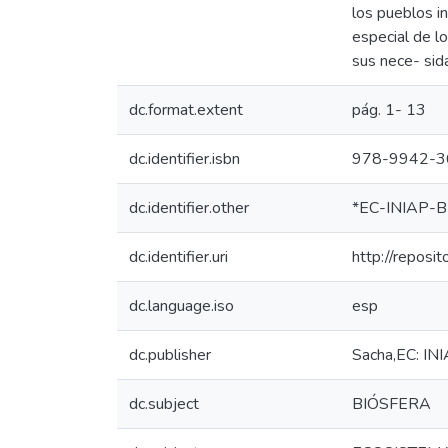
los pueblos i
especial de l
sus nece- sida
dc.format.extent
pág. 1- 13
dc.identifier.isbn
978-9942-3
dc.identifier.other
*EC-INIAP-BE
dc.identifier.uri
http://reposi
dc.language.iso
esp
dc.publisher
Sacha,EC: INI
dc.subject
BIÓSFERA