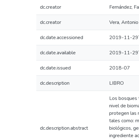
dc.creator
Fernández, Fa
dc.creator
Vera, Antonio
dc.date.accessioned
2019-11-29
dc.date.available
2019-11-29
dc.date.issued
2018-07
dc.description
LIBRO
Los bosques tr
nivel de bioma
protegen las 
tales como: m
dc.description.abstract
biológicos, g
ingrediente a