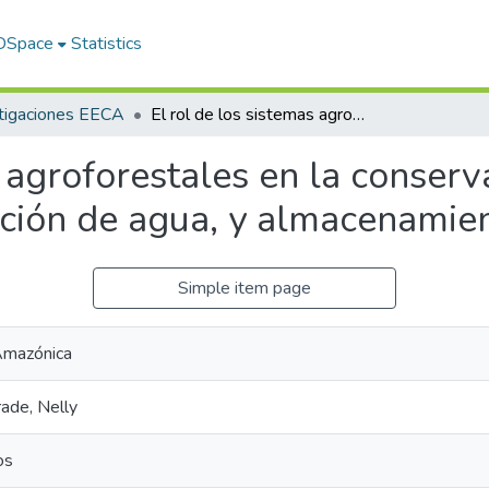
 DSpace
Statistics
tigaciones EECA
El rol de los sistemas agroforestales en la conservación del suelo, biodiversidad, producción de agua, y almacenamiento de carbono
s agroforestales en la conserv
cción de agua, y almacenamie
Simple item page
 Amazónica
ade, Nelly
os