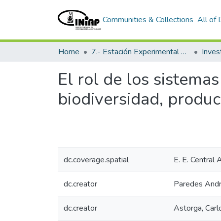
Communities & Collections
All of
Home
7.- Estación Experimental Central Amazónica
Inves
El rol de los sistema
biodiversidad, produ
dc.coverage.spatial
E. E. Central
dc.creator
Paredes Andr
dc.creator
Astorga, Carl