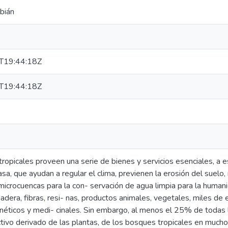
bián
T19:44:18Z
T19:44:18Z
opicales proveen una serie de bienes y servicios esenciales, a es
sa, que ayudan a regular el clima, previenen la erosión del suelo,
microcuencas para la con- servación de agua limpia para la human
adera, fibras, resi- nas, productos animales, vegetales, miles de
enéticos y medi- cinales. Sin embargo, al menos el 25% de todas
ctivo derivado de las plantas, de los bosques tropicales en much