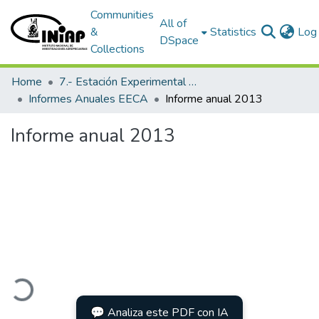
Communities
All of
&
Statistics
Log 
DSpace
Collections
Home
7.- Estación Experimental Central Amazónica
Informes Anuales EECA
Informe anual 2013
Informe anual 2013
Loading...
💬 Analiza este PDF con IA