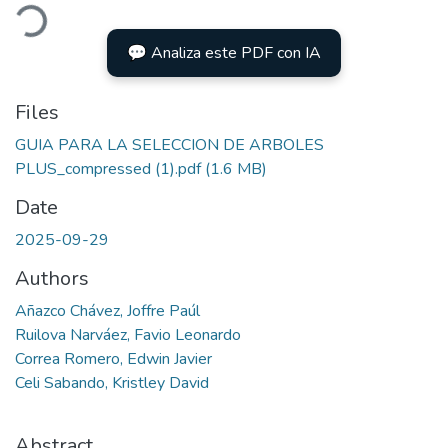
ading...
💬 Analiza este PDF con IA
Files
GUIA PARA LA SELECCION DE ARBOLES
PLUS_compressed (1).pdf
(1.6 MB)
Date
2025-09-29
Authors
Añazco Chávez, Joffre Paúl
Ruilova Narváez, Favio Leonardo
Correa Romero, Edwin Javier
Celi Sabando, Kristley David
Abstract