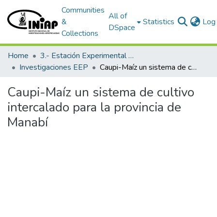
Communities
All of
&
Statistics
Log 
DSpace
Collections
Home
3.- Estación Experimental Portoviejo
Investigaciones EEP
Caupi-Maíz un sistema de cultivo intercalado para la provincia de Manabí
Caupi-Maíz un sistema de cultivo
intercalado para la provincia de
Manabí