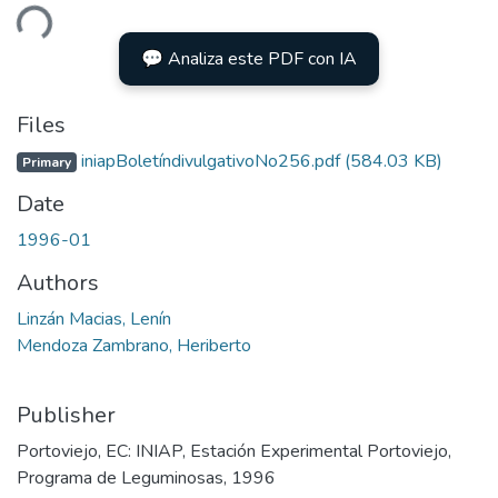
ding...
💬 Analiza este PDF con IA
Files
iniapBoletíndivulgativoNo256.pdf
(584.03 KB)
Primary
Date
1996-01
Authors
Linzán Macias, Lenín
Mendoza Zambrano, Heriberto
Publisher
Portoviejo, EC: INIAP, Estación Experimental Portoviejo,
Programa de Leguminosas, 1996