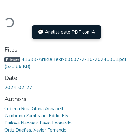
Loading...
💬 Analiza este PDF con IA
Files
41699-Article Text-83537-2-10-20240301.pdf
Primary
(573.86 KB)
Date
2024-02-27
Authors
Cobeña Ruiz, Gloria Annabell
Zambrano Zambrano, Eddie Ely
Ruilova Narváez, Favio Leonardo
Ortiz Dueñas, Xavier Fernando