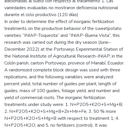
adicionadas al suelo con respecto al tratamiento 1. Las
variedades evaluadas no mostraron deficiencia nutricional
durante el ciclo productivo (120 días)
In order to determine the effect of inorganic fertilization
treatments on the productive behavior of the sweetpotato
varieties “INIAP-Toquecita” and “INIAP-Buena Vista”, this
research was carried out during the dry season (June–
December 2022) at the Portoviejo Experimental Station of
the National Institute of Agricultural Research-INIAP, in the
Colón parish, canton Portoviejo, province of Manabí, Ecuador.
A randomized complete block design was used with three
replications, and the following variables were analyzed:
percent yield, total number of guides per plant, length of
guides, mass of 100 guides, foliage yield, and number and
yield of commercial roots. The inorganic fertilization
treatments under study were: 1. N+P2O5+K2O+S+Mg+B;
2. N+P2O5+K2O+S+Mg+B+Zn+Mn+Fe; 3. 50 % more
N+P2O5+K2O+S+Mg+B with respect to treatment 1; 4.
N+P2O5+K2O; and 5. no fertilizers (control). It was