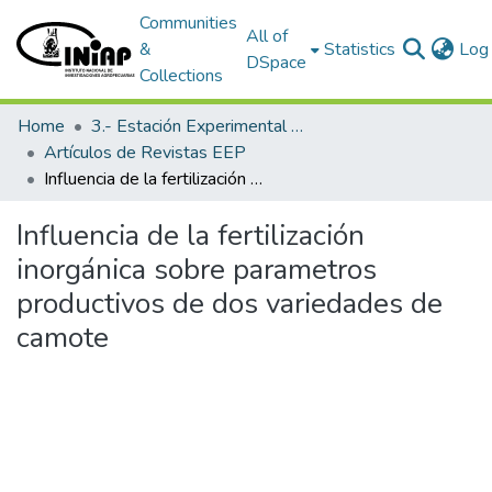
Communities
All of
&
Statistics
Log 
DSpace
Collections
Home
3.- Estación Experimental Portoviejo
Artículos de Revistas EEP
Influencia de la fertilización inorgánica sobre parametros productivos de dos variedades de camote
Influencia de la fertilización
inorgánica sobre parametros
productivos de dos variedades de
camote