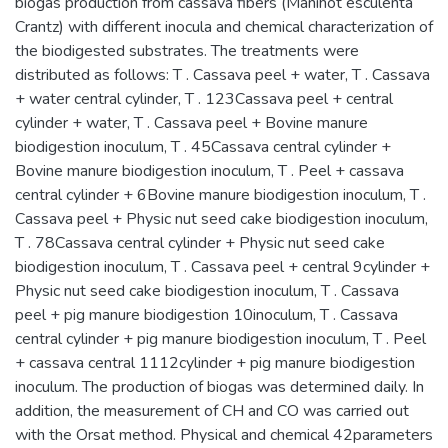
biogas production from cassava fibers (Manihot esculenta
Crantz) with different inocula and chemical characterization of
the biodigested substrates. The treatments were
distributed as follows: T . Cassava peel + water, T . Cassava
+ water central cylinder, T . 123Cassava peel + central
cylinder + water, T . Cassava peel + Bovine manure
biodigestion inoculum, T . 45Cassava central cylinder +
Bovine manure biodigestion inoculum, T . Peel + cassava
central cylinder + 6Bovine manure biodigestion inoculum, T .
Cassava peel + Physic nut seed cake biodigestion inoculum,
T . 78Cassava central cylinder + Physic nut seed cake
biodigestion inoculum, T . Cassava peel + central 9cylinder +
Physic nut seed cake biodigestion inoculum, T . Cassava
peel + pig manure biodigestion 10inoculum, T . Cassava
central cylinder + pig manure biodigestion inoculum, T . Peel
+ cassava central 1112cylinder + pig manure biodigestion
inoculum. The production of biogas was determined daily. In
addition, the measurement of CH and CO was carried out
with the Orsat method. Physical and chemical 42parameters