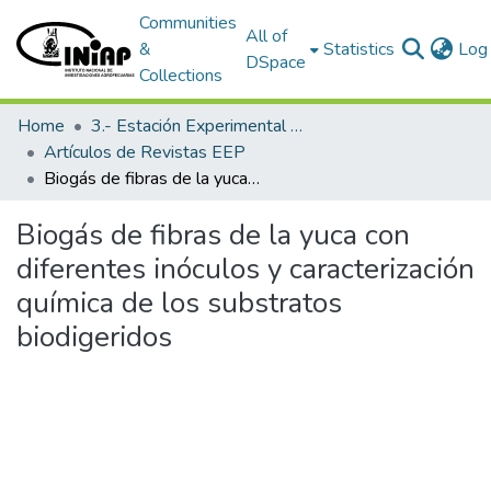
Communities
All of
&
Statistics
Log 
DSpace
Collections
Home
3.- Estación Experimental Portoviejo
Artículos de Revistas EEP
Biogás de fibras de la yuca con diferentes inóculos y caracterización química de los substratos biodigeridos
Biogás de fibras de la yuca con
diferentes inóculos y caracterización
química de los substratos
biodigeridos