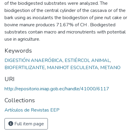
of the biodigested substrates were analyzed. The
biodigestion of the central cylinder of the cassava or of the
bark using as inoculants the biodigestion of pine nut cake or
bovine manure produces 71.67% of CH . Biodigested
substrates contain macro and micronutrients with potential
use in agriculture.
Keywords
DIGESTIÓN ANAERÓBICA
,
ESTIÉRCOL ANIMAL
,
BIOFERTILIZANTE
,
MANIHOT ESCULENTA
,
METANO
URI
http://repositorio.iniap.gob.ec/handle/41000/6117
Collections
Artículos de Revistas EEP
Full item page