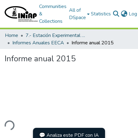
Communities
All of
&
Statistics
Log 
DSpace
Collections
Home
7.- Estación Experimental Central Amazónica
Informes Anuales EECA
Informe anual 2015
Informe anual 2015
ding...
💬 Analiza este PDF con IA