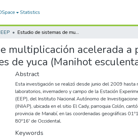
 DSpace
Statistics
s EEP
Estudio de sistemas de multiplicación acelerada a partir de plantulas in vitro en tres variedades de yuca (Manihot esculenta Crantz)
e multiplicación acelerada a p
des de yuca (Manihot esculent
Abstract
Esta investigación se realizó desde junio del 2009 hast
laboratorios, invernadero y campo de la Estación Experim
(EEP), del Instituto Nacional Autónomo de Investigacion
(INIAP), ubicada en el sitio El Cady, parroquia Colón, cant
provincia de Manabí, en las coordenadas geográficas 01º14
80º16' de Occidental.
Keywords