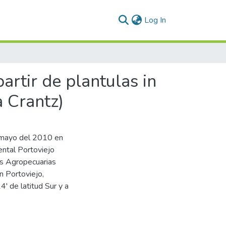
(current)
Log In
artir de plantulas in
a Crantz)
a mayo del 2010 en
ental Portoviejo
es Agropecuarias
ón Portoviejo,
' de latitud Sur y a