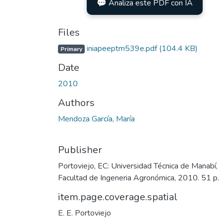
💬 Analiza este PDF con IA
Files
iniapeeptm539e.pdf
(104.4 KB)
Primary
Date
2010
Authors
Mendoza García, María
Publisher
Portoviejo, EC: Universidad Técnica de Manabí,
Facultad de Ingeneria Agronómica, 2010. 51 p.
item.page.coverage.spatial
E. E. Portoviejo