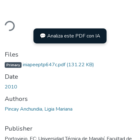
ding...
💬 Analiza este PDF con IA
Files
iniapeeptp647c.pdf
(131.22 KB)
Primary
Date
2010
Authors
Pincay Anchundia, Ligia Mariana
Publisher
Portoviejo, EC: Universidad Técnica de Manabí, Facultad de