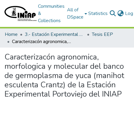
Communities
All of
&
Statistics
Log 
DSpace
Collections
Home
3.- Estación Experimental Portoviejo
Tesis EEP
Caracterizacón agronomica, morfologica y molecular del banco de germoplasma de yuca (manihot esculenta Crantz) de la Estación Experimental Portoviejo del INIAP
Caracterizacón agronomica,
morfologica y molecular del banco
de germoplasma de yuca (manihot
esculenta Crantz) de la Estación
Experimental Portoviejo del INIAP