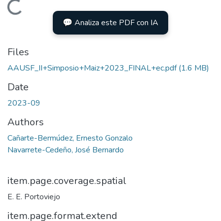
Loading...
💬 Analiza este PDF con IA
Files
AAUSF_II+Simposio+Maiz+2023_FINAL+ec.pdf
(1.6 MB)
Date
2023-09
Authors
Cañarte-Bermúdez, Ernesto Gonzalo
Navarrete-Cedeño, José Bernardo
item.page.coverage.spatial
E. E. Portoviejo
item.page.format.extend