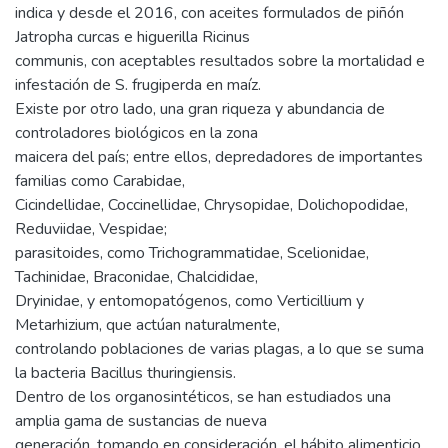
indica y desde el 2016, con aceites formulados de piñón
Jatropha curcas e higuerilla Ricinus
communis, con aceptables resultados sobre la mortalidad e
infestación de S. frugiperda en maíz.
Existe por otro lado, una gran riqueza y abundancia de
controladores biológicos en la zona
maicera del país; entre ellos, depredadores de importantes
familias como Carabidae,
Cicindellidae, Coccinellidae, Chrysopidae, Dolichopodidae,
Reduviidae, Vespidae;
parasitoides, como Trichogrammatidae, Scelionidae,
Tachinidae, Braconidae, Chalcididae,
Dryinidae, y entomopatógenos, como Verticillium y
Metarhizium, que actúan naturalmente,
controlando poblaciones de varias plagas, a lo que se suma
la bacteria Bacillus thuringiensis.
Dentro de los organosintéticos, se han estudiados una
amplia gama de sustancias de nueva
generación, tomando en consideración, el hábito alimenticio