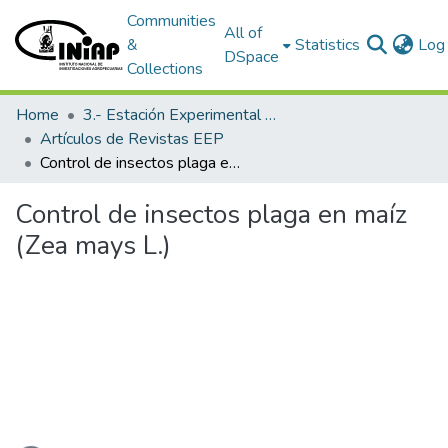
Communities
All of
&
Statistics
Log 
DSpace
Collections
Home
3.- Estación Experimental Portoviejo
Artículos de Revistas EEP
Control de insectos plaga en maíz (Zea mays L.)
Control de insectos plaga en maíz
(Zea mays L.)