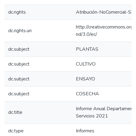
dc.rights
Atribución-NoComercial-Sin
http://creativecommons.org/
dc.rights.uri
nd/3.0/ec/
dc.subject
PLANTAS
dc.subject
CULTIVO
dc.subject
ENSAYO
dc.subject
COSECHA
Informe Anual Departamento
dc.title
Servicios 2021
dc.type
Informes