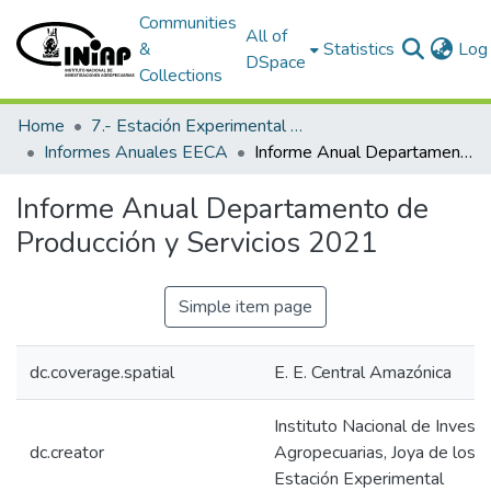
Communities
All of
&
Statistics
Log 
DSpace
Collections
Home
7.- Estación Experimental Central Amazónica
Informes Anuales EECA
Informe Anual Departamento de Producción y Servicios 2021
Informe Anual Departamento de
Producción y Servicios 2021
Simple item page
dc.coverage.spatial
E. E. Central Amazónica
Instituto Nacional de Invest
dc.creator
Agropecuarias, Joya de los S
Estación Experimental