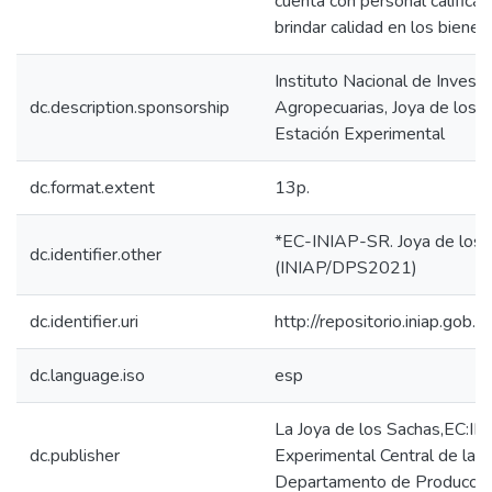
cuenta con personal calificad
brindar calidad en los bienes
Instituto Nacional de Invest
dc.description.sponsorship
Agropecuarias, Joya de los S
Estación Experimental
dc.format.extent
13p.
*EC-INIAP-SR. Joya de los 
dc.identifier.other
(INIAP/DPS2021)
dc.identifier.uri
http://repositorio.iniap.go
dc.language.iso
esp
La Joya de los Sachas,EC:IN
dc.publisher
Experimental Central de la 
Departamento de Producción