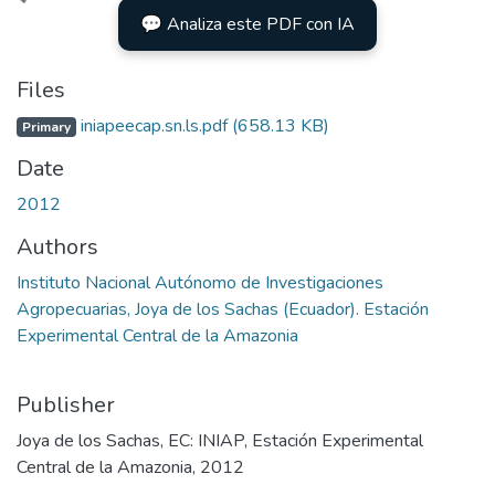
oading...
💬 Analiza este PDF con IA
Files
iniapeecap.sn.ls.pdf
(658.13 KB)
Primary
Date
2012
Authors
Instituto Nacional Autónomo de Investigaciones
Agropecuarias, Joya de los Sachas (Ecuador). Estación
Experimental Central de la Amazonia
Publisher
Joya de los Sachas, EC: INIAP, Estación Experimental
Central de la Amazonia, 2012