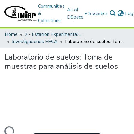
Communities
All of
&
Statistics
Log 
DSpace
Collections
Home
7.- Estación Experimental Central Amazónica
Investigaciones EECA
Laboratorio de suelos: Toma de muestras para análisis de suelos
Laboratorio de suelos: Toma de
muestras para análisis de suelos