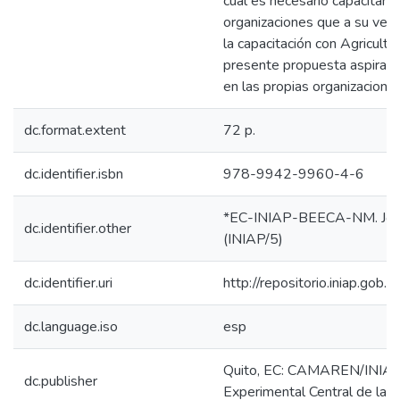
cual es necesario capacitar a
organizaciones que a su vez 
la capacitación con Agricultor
presente propuesta aspira a
en las propias organizaciones
dc.format.extent
72 p.
dc.identifier.isbn
978-9942-9960-4-6
*EC-INIAP-BEECA-NM. Joya
dc.identifier.other
(INIAP/5)
dc.identifier.uri
http://repositorio.iniap.go
dc.language.iso
esp
Quito, EC: CAMAREN/INIAP,
dc.publisher
Experimental Central de la