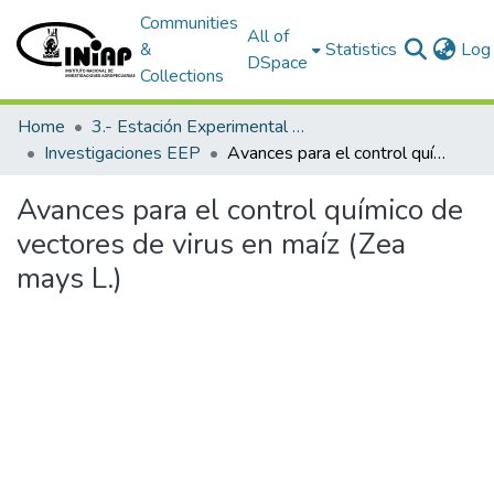
Communities
All of
&
Statistics
Log 
DSpace
Collections
Home
3.- Estación Experimental Portoviejo
Investigaciones EEP
Avances para el control químico de vectores de virus en maíz (Zea mays L.)
Avances para el control químico de
vectores de virus en maíz (Zea
mays L.)