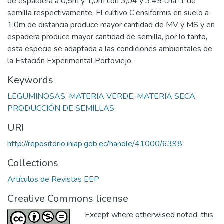
de espaldera a 0,5m y 1,0m con 3,04 y 3,45 t.ha-1 de
semilla respectivamente. El cultivo C.ensiformis en suelo a
1,0m de distancia produce mayor cantidad de MV y MS y en
espadera produce mayor cantidad de semilla, por lo tanto,
esta especie se adaptada a las condiciones ambientales de
la Estación Experimental Portoviejo.
Keywords
LEGUMINOSAS
,
MATERIA VERDE
,
MATERIA SECA
,
PRODUCCIÓN DE SEMILLAS
URI
http://repositorio.iniap.gob.ec/handle/41000/6398
Collections
Artículos de Revistas EEP
Creative Commons license
Except where otherwised noted, this