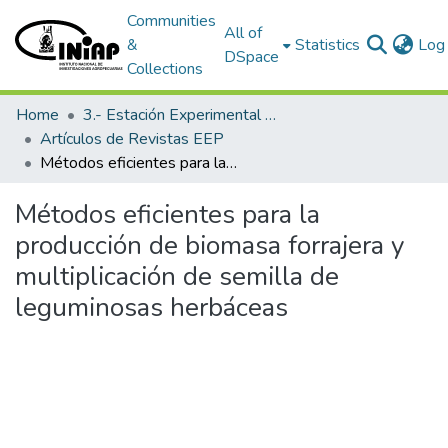
Communities
All of
&
Statistics
Log 
DSpace
Collections
Home
3.- Estación Experimental Portoviejo
Artículos de Revistas EEP
Métodos eficientes para la producción de biomasa forrajera y multiplicación de semilla de leguminosas herbáceas
Métodos eficientes para la
producción de biomasa forrajera y
multiplicación de semilla de
leguminosas herbáceas