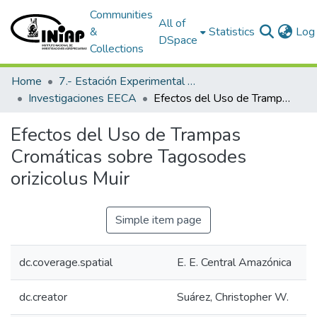
Communities
All of
&
Statistics
Log 
DSpace
Collections
Home
7.- Estación Experimental Central Amazónica
Investigaciones EECA
Efectos del Uso de Trampas Cromáticas sobre Tagosodes orizicolus Muir
Efectos del Uso de Trampas
Cromáticas sobre Tagosodes
orizicolus Muir
Simple item page
dc.coverage.spatial
E. E. Central Amazónica
dc.creator
Suárez, Christopher W.