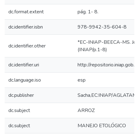
dc.format.extent
pág. 1- 8.
dc.identifier.isbn
978-9942-35-604-8
*EC-INIAP-BEECA-MS. Joya
dc.identifier.other
(INIAP/p.1-8)
dc.identifier.uri
http://repositorio.iniap.go
dc.language.iso
esp
dc.publisher
Sacha,EC:INIAP/AGLATAM, 
dc.subject
ARROZ
dc.subject
MANEJO ETOLÓGICO