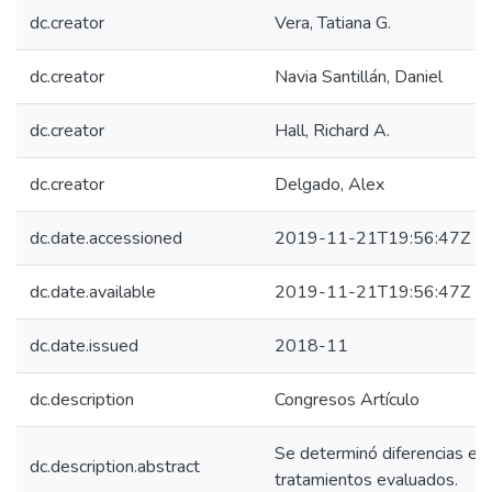
dc.creator
Vera, Tatiana G.
dc.creator
Navia Santillán, Daniel
dc.creator
Hall, Richard A.
dc.creator
Delgado, Alex
dc.date.accessioned
2019-11-21T19:56:47Z
dc.date.available
2019-11-21T19:56:47Z
dc.date.issued
2018-11
dc.description
Congresos Artículo
Se determinó diferencias est
dc.description.abstract
tratamientos evaluados.