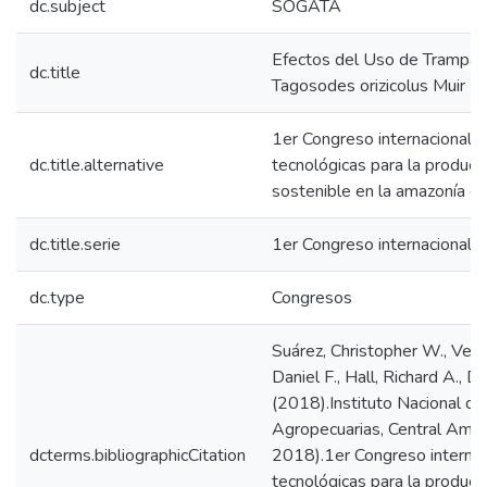
dc.subject
SOGATA
Efectos del Uso de Trampas
dc.title
Tagosodes orizicolus Muir
1er Congreso internacional a
dc.title.alternative
tecnológicas para la producc
sostenible en la amazonía ec
dc.title.serie
1er Congreso internacional
dc.type
Congresos
Suárez, Christopher W., Vera,
Daniel F., Hall, Richard A., D
(2018).Instituto Nacional de
Agropecuarias, Central Amaz
dcterms.bibliographicCitation
2018).1er Congreso internaci
tecnológicas para la producc