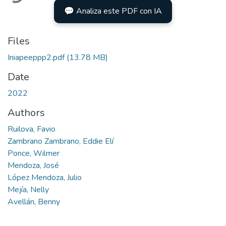
💬 Analiza este PDF con IA
Files
Iniapeeppp2.pdf
(13.78 MB)
Date
2022
Authors
Ruilova, Favio
Zambrano Zambrano, Eddie Elí
Ponce, Wilmer
Mendoza, José
López Mendoza, Julio
Mejía, Nelly
Avellán, Benny