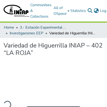
Communities
All of
&
Statistics
Log 
DSpace
Collections
Home
3.- Estación Experimental Portoviejo
Investigaciones EEP
Variedad de Higuerrilla INIAP – 402 “LA ROJA”
Variedad de Higuerrilla INIAP – 402
“LA ROJA”
ading...