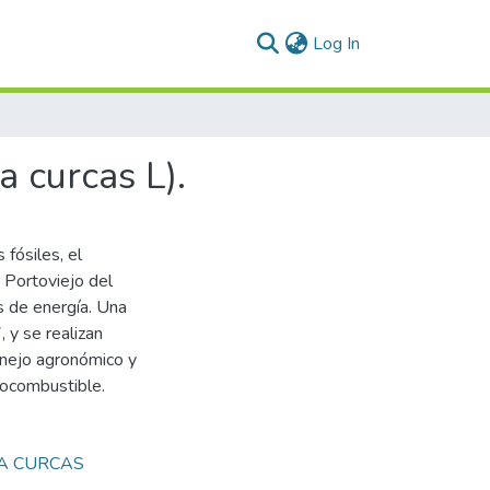
(current)
Log In
a curcas L).
 fósiles, el
 Portoviejo del
s de energía. Una
 y se realizan
anejo agronómico y
iocombustible.
A CURCAS