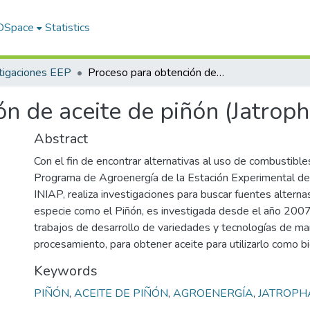
 DSpace
Statistics
tigaciones EEP
Proceso para obtención de aceite de piñón (Jatropha curcas L).
n de aceite de piñón (Jatroph
Abstract
Con el fin de encontrar alternativas al uso de combustibles
Programa de Agroenergía de la Estación Experimental de
INIAP, realiza investigaciones para buscar fuentes alterna
especie como el Piñón, es investigada desde el año 2007,
trabajos de desarrollo de variedades y tecnologías de m
procesamiento, para obtener aceite para utilizarlo como b
Keywords
PIÑÓN
,
ACEITE DE PIÑÓN
,
AGROENERGÍA
,
JATROPH