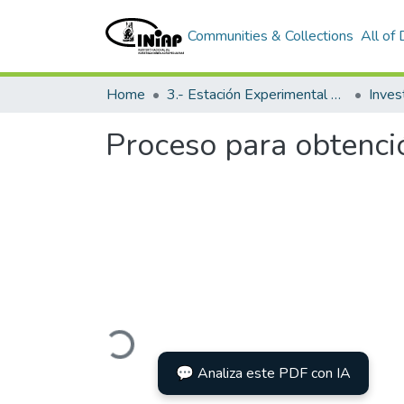
Communities & Collections
All of
Home
3.- Estación Experimental Portoviejo
Inves
Proceso para obtenció
Loading...
💬 Analiza este PDF con IA