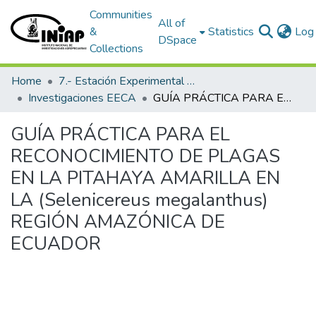
Communities
All of
&
Statistics
Log 
DSpace
Collections
Home
7.- Estación Experimental Central Amazónica
Investigaciones EECA
GUÍA PRÁCTICA PARA EL RECONOCIMIENTO DE PLAGAS EN LA PITAHAYA AMARILLA EN LA (Selenicereus megalanthus) REGIÓN AMAZÓNICA DE ECUADOR
GUÍA PRÁCTICA PARA EL
RECONOCIMIENTO DE PLAGAS
EN LA PITAHAYA AMARILLA EN
LA (Selenicereus megalanthus)
REGIÓN AMAZÓNICA DE
ECUADOR