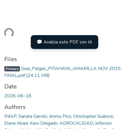
ding...
💬 Analiza este PDF con IA
Files
Guia_Palgas_PITAHAYA_AMARILLA NOV 2025
Primary
FINAL.pdf
(24.11 MB)
Date
2026-06-18
Authors
INIAP, Sandra Garcés; Jimmy Pico; Christopher Suárezs;
Elena Abad; Alex Delgado. AGROCALIDAD, Jeferson