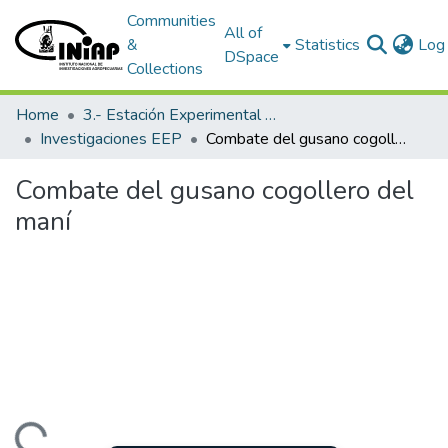
Communities
All of
&
Statistics
Log 
DSpace
Collections
Home
3.- Estación Experimental Portoviejo
Investigaciones EEP
Combate del gusano cogollero del maní
Combate del gusano cogollero del
maní