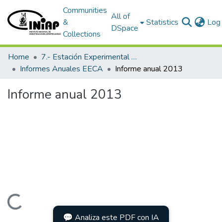
Communities
All of
&
Statistics
Log 
DSpace
Collections
Home
7.- Estación Experimental Central Amazónica
Informes Anuales EECA
Informe anual 2013
Informe anual 2013
Loading...
💬 Analiza este PDF con IA