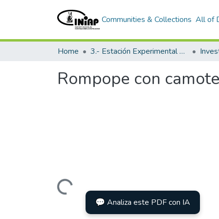
Communities & Collections
All of
Home
3.- Estación Experimental Portoviejo
Inves
Rompope con camote
Loading...
💬 Analiza este PDF con IA