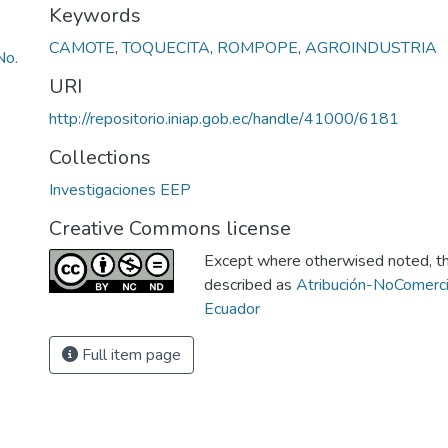
Keywords
CAMOTE
,
TOQUECITA
,
ROMPOPE
,
AGROINDUSTRIA
o.
URI
http://repositorio.iniap.gob.ec/handle/41000/6181
Collections
Investigaciones EEP
Creative Commons license
Except where otherwised noted, thi
described as
Atribución-NoComerci
Ecuador
Full item page