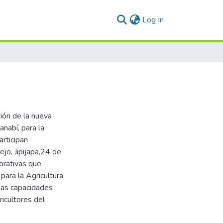
(current)
Log In
sión de la nueva
nabí, para la
rticipan
jo, Jipijapa,24 de
orativas que
para la Agricultura
 las capacidades
ricultores del