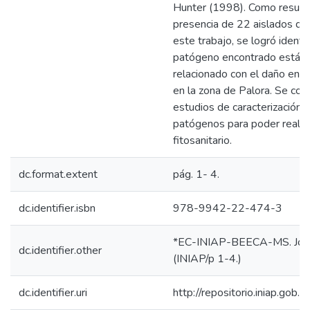
Hunter (1998). Como resulta
presencia de 22 aislados de
este trabajo, se logró identi
patógeno encontrado está 
relacionado con el daño en l
en la zona de Palora. Se con
estudios de caracterización 
patógenos para poder realiza
fitosanitario.
dc.format.extent
pág. 1- 4.
dc.identifier.isbn
978-9942-22-474-3
*EC-INIAP-BEECA-MS. Joya
dc.identifier.other
(INIAP/p 1-4.)
dc.identifier.uri
http://repositorio.iniap.go