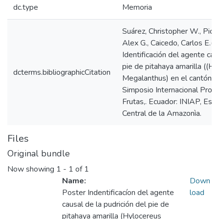
dc.type
Memoria
Suárez, Christopher W., Pico
Alex G., Caicedo, Carlos E.(
Identificación del agente cau
pie de pitahaya amarilla ((H
dcterms.bibliographicCitation
Megalanthus) en el cantón Pa
Simposio Internacional Prod
Frutas,. Ecuador: INIAP, Est
Central de la Amazonìa.
Files
Original bundle
Now showing
1 - 1 of 1
Name:
Down
Poster Indentificacíon del agente
load
causal de la pudrición del pie de
pitahaya amarilla (Hylocereus