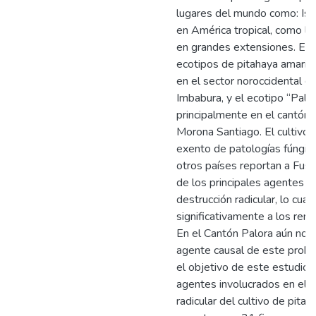
lugares del mundo como: Isra
en América tropical, como la 
en grandes extensiones. En 
ecotipos de pitahaya amarill
en el sector noroccidental d
Imbabura, y el ecotipo “Palor
principalmente en el cantón P
Morona Santiago. El cultivo 
exento de patologías fúngic
otros países reportan a Fus
de los principales agentes a
destrucción radicular, lo cual
significativamente a los rend
En el Cantón Palora aún no h
agente causal de este probl
el objetivo de este estudio 
agentes involucrados en el 
radicular del cultivo de pitah