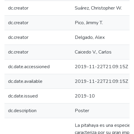
dc.creator
Suárez, Christopher W.
dc.creator
Pico, Jimmy T.
dc.creator
Delgado, Alex
dc.creator
Caicedo V., Carlos
dc.date.accessioned
2019-11-22T21:09:15Z
dc.date.available
2019-11-22T21:09:15Z
dc.date.issued
2019-10
dc.description
Poster
La pitahaya es una especie 
caracteriza por su gran impo