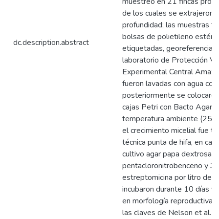
muestreo en 21 fincas produ
de los cuales se extrajeron 
profundidad; las muestras f
bolsas de polietileno estéril
dc.description.abstract
etiquetadas, georeferenciada
laboratorio de Protección Ve
Experimental Central Amazon
fueron lavadas con agua corr
posteriormente se colocaron
cajas Petri con Bacto Agar y
temperatura ambiente (25 - 
el crecimiento micelial fue t
técnica punta de hifa, en caj
cultivo agar papa dextrosa
pentacloronitrobenceno y 3
estreptomicina por litro de a
incubaron durante 10 días y 
en morfología reproductiva, pa
las claves de Nelson et al. 