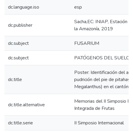
dc.language.iso
esp
Sacha,EC: INIAP, Estación E
dc.publisher
la Amazonía, 2019
dc.subject
FUSARIUM
dc.subject
PATÓGENOS DEL SUELO
Poster: Identificación del ag
dc.title
pudrición del pie de pitahaya
Megalanthus) en el cantón P
Memorias del II Simposio Int
dc.title.alternative
Integrada de Frutas
dc.title.serie
II Simposio Internacional