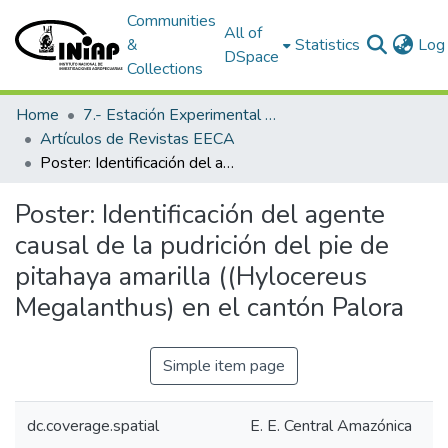
Communities
All of
&
Statistics
Log 
DSpace
Collections
Home
7.- Estación Experimental Central Amazónica
Artículos de Revistas EECA
Poster: Identificación del agente causal de la pudrición del pie de pitahaya amarilla ((Hylocereus Megalanthus) en el cantón Palora
Poster: Identificación del agente
causal de la pudrición del pie de
pitahaya amarilla ((Hylocereus
Megalanthus) en el cantón Palora
Simple item page
dc.coverage.spatial
E. E. Central Amazónica