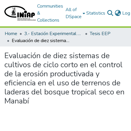
Communities
All of
&
Statistics
Log 
DSpace
Collections
Home
3.- Estación Experimental Portoviejo
Tesis EEP
Evaluación de diez sistemas de cultivos de ciclo corto en el control de la erosión productivada y eficiencia en el uso de terrenos de laderas del bosque tropical seco en Manabí
Evaluación de diez sistemas de
cultivos de ciclo corto en el control
de la erosión productivada y
eficiencia en el uso de terrenos de
laderas del bosque tropical seco en
Manabí