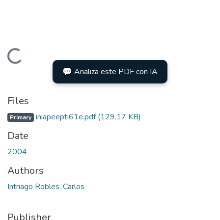
Loading...
💬 Analiza este PDF con IA
Files
iniapeepti61e.pdf
(129.17 KB)
Primary
Date
2004
Authors
Intriago Robles, Carlos
Publisher