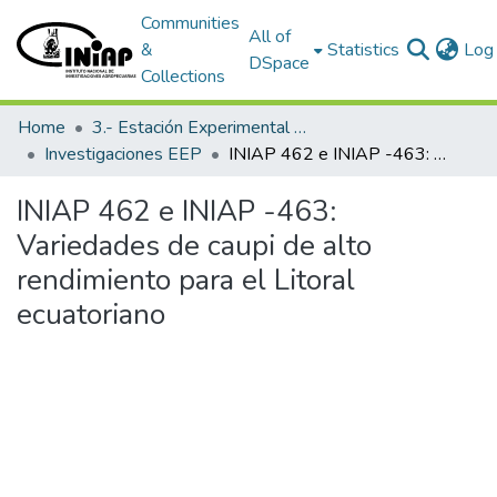
Communities
All of
&
Statistics
Log 
DSpace
Collections
Home
3.- Estación Experimental Portoviejo
Investigaciones EEP
INIAP 462 e INIAP -463: Variedades de caupi de alto rendimiento para el Litoral ecuatoriano
INIAP 462 e INIAP -463:
Variedades de caupi de alto
rendimiento para el Litoral
ecuatoriano