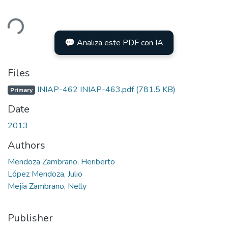
ding...
💬 Analiza este PDF con IA
Files
INIAP-462 INIAP-463.pdf
(781.5 KB)
Primary
Date
2013
Authors
Mendoza Zambrano, Heriberto
López Mendoza, Julio
Mejía Zambrano, Nelly
Publisher