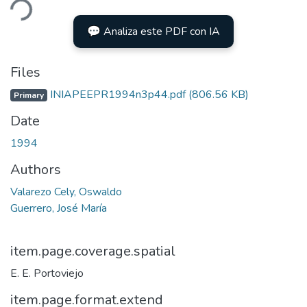
ding...
💬 Analiza este PDF con IA
Files
INIAPEEPR1994n3p44.pdf
(806.56 KB)
Primary
Date
1994
Authors
Valarezo Cely, Oswaldo
Guerrero, José María
item.page.coverage.spatial
E. E. Portoviejo
item.page.format.extend