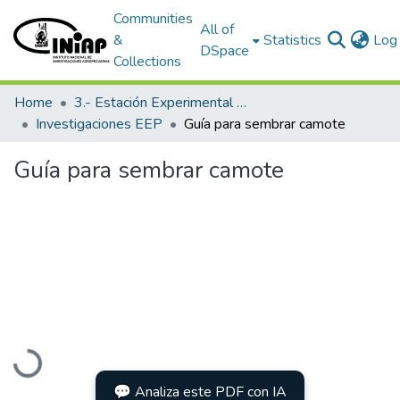
Communities
All of
&
Statistics
Log 
DSpace
Collections
Home
3.- Estación Experimental Portoviejo
Investigaciones EEP
Guía para sembrar camote
Guía para sembrar camote
Loading...
💬 Analiza este PDF con IA